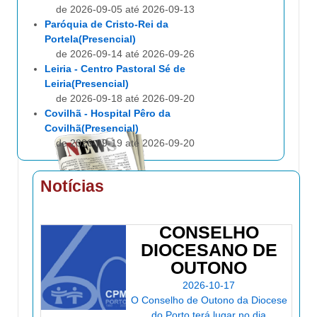
de 2026-09-05 até 2026-09-13
Paróquia de Cristo-Rei da
Portela(Presencial)
de 2026-09-14 até 2026-09-26
Leiria - Centro Pastoral Sé de
Leiria(Presencial)
de 2026-09-18 até 2026-09-20
Covilhã - Hospital Pêro da
Covilhã(Presencial)
de 2026-09-19 até 2026-09-20
Online(Online)
de 2026-09-19 até 2026-09-20
Notícias
Acesso Condicionado
Salão da Igreja de S.
Condestável(Presencial)
CONSELHO
de 2026-10-24 até 2026-11-07
DIOCESANO DE
Centro Paroquial de Cucujães(Presencial)
de 2026-10-24 até 2026-11-28
OUTONO
Online(Online)
2026-10-17
de 2026-11-21 até 2026-11-22
O Conselho de Outono da Diocese
Acesso Condicionado
do Porto terá lugar no dia