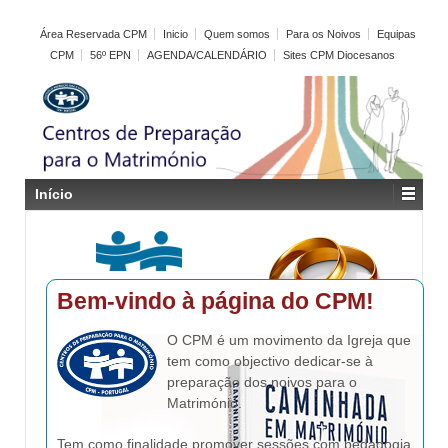
Área Reservada CPM
Inicio
Quem somos
Para os Noivos
Equipas
CPM
56º EPN
AGENDA/CALENDÁRIO
Sites CPM Diocesanos
Início
Bem-vindo à página do CPM!
O CPM é um movimento da Igreja que
tem como objectivo dedicar-se à
preparação dos noivos para o
Matrimónio.
Tem como finalidade promover sessões com pedagogia