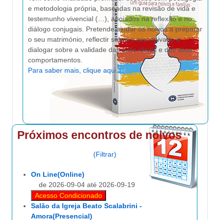
e metodologia própria, baseadas na revisão de vida e
testemunho vivencial (…), apoiados na reflexão e no
diálogo conjugais. Pretende ajudar os noivos a preparar
o seu matrimónio, reflectir sobre o seu noivado e
dialogar sobre a validade das suas ideias e dos seus
comportamentos.
Para saber mais, clique aqui
.
Próximos encontros de noivos
(Filtrar)
On Line(Online)
de 2026-09-04 até 2026-09-19
Acesso Condicionado
Salão da Igreja Beato Scalabrini -
Amora(Presencial)