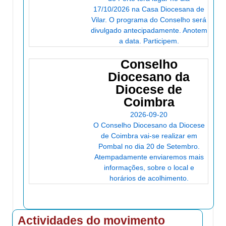
Quinta do Santo António, Almegue,
17/10/2026 na Casa Diocesana de
Coimbra(Presencial)
Vilar. O programa do Conselho será
de 2026-11-21 até 2026-11-22
divulgado antecipadamente. Anotem
Auditório Dr. Neves - Paróquia S. Pedro da
a data. Participem.
Cova (Presencial)
de 2027-01-15 até 2027-02-26
Conselho
Centro Paroquial de São João da
Diocesano da
Madeira(Presencial)
Diocese de
de 2027-01-30 até 2027-03-13
Coimbra
Quinta do Santo António, Almegue,
Coimbra(Presencial)
2026-09-20
de 2027-02-20 até 2027-02-21
O Conselho Diocesano da Diocese
Igreja Matriz de São Julião(Presencial)
de Coimbra vai-se realizar em
de 2027-02-27 até 2027-02-28
Pombal no dia 20 de Setembro.
Salão da Igreja de S.
Atempadamente enviaremos mais
Condestável(Presencial)
informações, sobre o local e
de 2027-03-06 até 2027-03-20
horários de acolhimento.
Seminário Diocesano de Beja(Presencial)
de 2027-03-08 até 2027-03-13
Santa Casa da Misericórdia de
Coimbra(Presencial)
Actividades do movimento