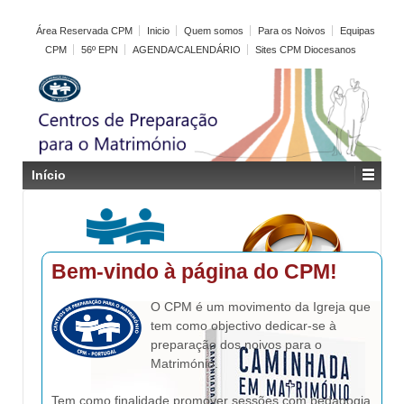
Área Reservada CPM
Inicio
Quem somos
Para os Noivos
Equipas
CPM
56º EPN
AGENDA/CALENDÁRIO
Sites CPM Diocesanos
Início
Bem-vindo à página do CPM!
O CPM é um movimento da Igreja que
tem como objectivo dedicar-se à
preparação dos noivos para o
Matrimónio.
Tem como finalidade promover sessões com pedagogia