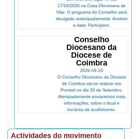
Quinta do Santo António, Almegue,
17/10/2026 na Casa Diocesana de
Coimbra(Presencial)
Vilar. O programa do Conselho será
de 2026-11-21 até 2026-11-22
divulgado antecipadamente. Anotem
Auditório Dr. Neves - Paróquia S. Pedro da
a data. Participem.
Cova (Presencial)
de 2027-01-15 até 2027-02-26
Conselho
Centro Paroquial de São João da
Diocesano da
Madeira(Presencial)
Diocese de
de 2027-01-30 até 2027-03-13
Coimbra
Quinta do Santo António, Almegue,
Coimbra(Presencial)
2026-09-20
de 2027-02-20 até 2027-02-21
O Conselho Diocesano da Diocese
Igreja Matriz de São Julião(Presencial)
de Coimbra vai-se realizar em
de 2027-02-27 até 2027-02-28
Pombal no dia 20 de Setembro.
Salão da Igreja de S.
Atempadamente enviaremos mais
Condestável(Presencial)
informações, sobre o local e
de 2027-03-06 até 2027-03-20
horários de acolhimento.
Seminário Diocesano de Beja(Presencial)
de 2027-03-08 até 2027-03-13
Santa Casa da Misericórdia de
Coimbra(Presencial)
Actividades do movimento