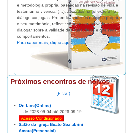
e metodologia própria, baseadas na revisão de vida e
testemunho vivencial (…), apoiados na reflexão e no
diálogo conjugais. Pretende ajudar os noivos a preparar
o seu matrimónio, reflectir sobre o seu noivado e
dialogar sobre a validade das suas ideias e dos seus
comportamentos.
Para saber mais, clique aqui
.
Próximos encontros de noivos
(Filtrar)
On Line(Online)
de 2026-09-04 até 2026-09-19
Acesso Condicionado
Salão da Igreja Beato Scalabrini -
Amora(Presencial)