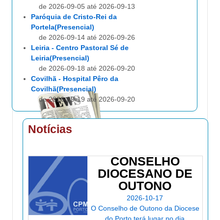
de 2026-09-05 até 2026-09-13
Paróquia de Cristo-Rei da
Portela(Presencial)
de 2026-09-14 até 2026-09-26
Leiria - Centro Pastoral Sé de
Leiria(Presencial)
de 2026-09-18 até 2026-09-20
Covilhã - Hospital Pêro da
Covilhã(Presencial)
de 2026-09-19 até 2026-09-20
Online(Online)
de 2026-09-19 até 2026-09-20
Notícias
Acesso Condicionado
Salão da Igreja de S.
Condestável(Presencial)
CONSELHO
de 2026-10-24 até 2026-11-07
DIOCESANO DE
Centro Paroquial de Cucujães(Presencial)
de 2026-10-24 até 2026-11-28
OUTONO
Online(Online)
2026-10-17
de 2026-11-21 até 2026-11-22
O Conselho de Outono da Diocese
Acesso Condicionado
do Porto terá lugar no dia