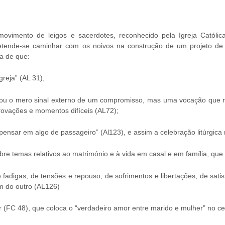
imento de leigos e sacerdotes, reconhecido pela Igreja Católica
ende-se caminhar com os noivos na construção de um projeto de fe
a de que:
greja” (AL 31),
o ou o mero sinal externo de um compromisso, mas uma vocação que n
provações e momentos difíceis (AL72);
pensar em algo de passageiro” (Al123), e assim a celebração litúrgica
sobre temas relativos ao matrimónio e à vida em casal e em família, 
fadigas, de tensões e repouso, de sofrimentos e libertações, de sat
m do outro (AL126)
(FC 48), que coloca o “verdadeiro amor entre marido e mulher” no cen