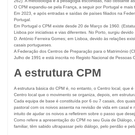
262). A metodologia e a pedagogia escolhidas, não obstante a
O CPM expandiu-se pela França, a seguir por Portugal e mais 
Em 2023, e após entradas e saídas de países filiados na Fed
Portugal.
Em Portugal o CPM existe desde 20 de Março de 1960. (Estatuto
Lisboa por iniciativas e vias diferentes. No Porto, surgiu de
D. António Ferreira Gomes; em Lisboa, devido às relações exis
casais portugueses.
A Federação dos Centros de Preparação para o Matrimónio (CPM
Julho de 1991 e está inscrita no Registo Nacional de Pessoas C
A estrutura CPM
A estrutura básica do CPM é, no entanto, o Centro local, que é c
Centro local que o movimento se organiza, depois, em estrutura
Cada equipa de base é constituída por 6 ou 7 casais, dos qua
pastoral com os noivos assenta na revisão de vida em casal e
intuito de ajudar os noivos a refletirem sobre o passo que desej
Como refere a apresentação do CPM no seu Guia de Diálogo, um 
familiar, têm sabido ultrapassar pelo diálogo, pelo perdão e 