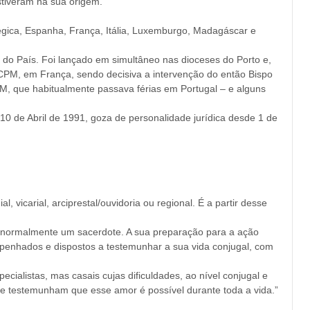
stiveram na sua origem.
égica, Espanha, França, Itália, Luxemburgo, Madagáscar e
 do País. Foi lançado em simultâneo nas dioceses do Porto e,
o CPM, em França, sendo decisiva a intervenção do então Bispo
PM, que habitualmente passava férias em Portugal – e alguns
 de Abril de 1991, goza de personalidade jurídica desde 1 de
 vicarial, arciprestal/ouvidoria ou regional. É a partir desse
e, normalmente um sacerdote. A sua preparação para a ação
mpenhados e dispostos a testemunhar a sua vida conjugal, com
alistas, mas casais cujas dificuldades, ao nível conjugal e
e e testemunham que esse amor é possível durante toda a vida.”