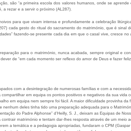
ação, são “a primeira escola dos valores humanos, onde se aprende 
, a rezar e a servir o próximo (AL287).
oivos para que vivam intensa e profundamente a celebração litúrg
207) cada gesto do ritual do sacramento do matrimónio, que é sinal 
uldades” fazendo-se presente cada dia em que o casal vive, cresce no a
ração para o matrimónio, nunca acabada, sempre original e const
ever de “em cada momento ser reflexo do amor de Deus e fazer feliz a
cupados com a desintegração de numerosas famílias e com a necessida
 compartilhar em equipa os pontos positivos e negativos da sua vida c
lho em equipa nem sempre foi fácil. A maior dificuldade provinha da fa
que nenhum deles tinha tido uma preparação adequada para o Matrimón
ientação do Padre Alphonse” d’Heilly, S. J., deixam as Equipas de Nos
contrair matrimónio e tentam dar-lhes resposta através de um meio a
erem a temática e a pedagogia apropriadas, fundaram o CPM (Gaspar 