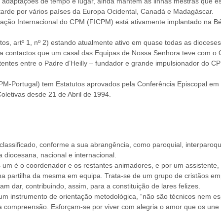
s adaptações de tempo e lugar, ainda mantêm as linhas mestras que e
tarde por vários países da Europa Ocidental, Canadá e Madagáscar.
eração Internacional do CPM (FICPM) está ativamente implantado na B
s, artº 1, nº 2) estando atualmente ativo em quase todas as dioceses
vido a contactos que um casal das Equipas de Nossa Senhora teve com 
tentes entre o Padre d’Heilly – fundador e grande impulsionador do C
-Portugal) tem Estatutos aprovados pela Conferência Episcopal em 10
oletivas desde 21 de Abril de 1994.
lassificado, conforme a sua abrangência, como paroquial, interparoquial,
 diocesana, nacional e internacional.
is um é o coordenador e os restantes animadores, e por um assistent
 na partilha da mesma em equipa. Trata-se de um grupo de cristãos e
am dar, contribuindo, assim, para a constituição de lares felizes.
instrumento de orientação metodológica, “não são técnicos nem especi
pela compreensão. Esforçam-se por viver com alegria o amor que os un