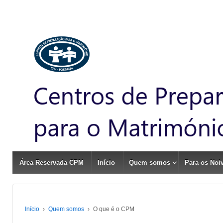
Área Reservada CPM
Início
Quem somos
Para os Noi
Início
›
Quem somos
›
O que é o CPM