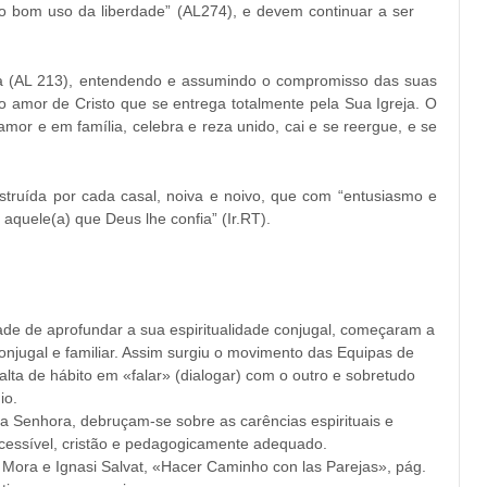
o bom uso da liberdade” (AL274), e devem continuar a ser
ica (AL 213), entendendo e assumindo o compromisso das suas
do amor de Cristo que se entrega totalmente pela Sua Igreja. O
mor e em família, celebra e reza unido, cai e se reergue, e se
ruída por cada casal, noiva e noivo, que com “entusiasmo e
quele(a) que Deus lhe confia” (Ir.RT).
de de aprofundar a sua espiritualidade conjugal, começaram a
onjugal e familiar. Assim surgiu o movimento das Equipas de
lta de hábito em «falar» (dialogar) com o outro e sobretudo
io.
sa Senhora, debruçam-se sobre as carências espirituais e
cessível, cristão e pedagogicamente adequado.
Mora e Ignasi Salvat, «Hacer Caminho con las Parejas», pág.