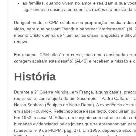
as famílias, quando vivem no amor e realizam a sua voc
lugar onde se ensina a perceber as razões e a beleza da fé
De igual modo, o CPM colabora na preparação imediata dos n
vidas, para que possam “sentir e saborear interiormente” (AL 
mesmo Cristo que há de “iluminar as crises, angústias e dific
renova.
Em resumo, CPM não é um curso, mas uma caminhada de prepa
coragem aceitam este desafio” (AL40) e recebem a missão e o d
História
Durante a 2ª Guerra Mundial, em França, alguns casais, preo
reunir-se, e, com a ajuda de um Sacerdote – Padre Caffárel – a
Nossa Senhora (Équipes de Notre Dame). A experiência de traba
em saber «ouvi-lo». Refletindo sobre esse facto, concluíram 
Em 1952, o casal M. Pillias, em conjunto com outros e sob a or
humanas evidenciadas pelos jovens que se apresentavam para 
(Caderno nº 9 da FICPM, pág. 27). Em 1956, depois de escolh