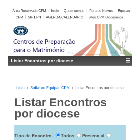
Área Reservada CPM
Inicio
Quem somos
Para os Noivos
Equipas
CPM
56º EPN
AGENDA/CALENDÁRIO
Sites CPM Diocesanos
Listar Encontros por diocese
Início
›
Software Equipas CPM
›
Listar Encontros por diocese
Listar Encontros
por diocese
Tipo de Encontro:
Todos
Presencial