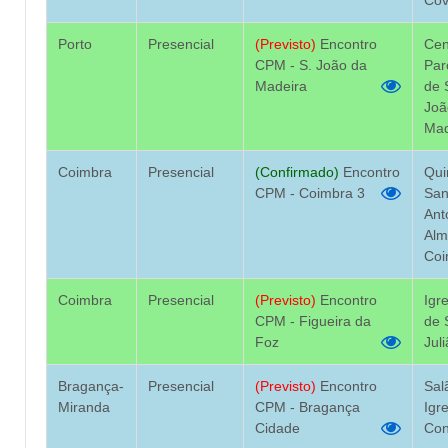
Porto
Presencial
(Previsto)
Encontro
Cen
CPM - S. João da
Par
Madeira
de 
Joã
Mad
Coimbra
Presencial
(Confirmado)
Encontro
Qui
CPM - Coimbra 3
San
Ant
Alm
Coi
Coimbra
Presencial
(Previsto)
Encontro
Igr
CPM - Figueira da
de 
Foz
Jul
Bragança-
Presencial
(Previsto)
Encontro
Sal
Miranda
CPM - Bragança
Igr
Cidade
Con