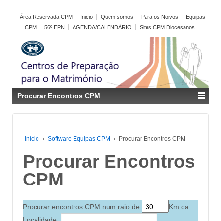
Área Reservada CPM
Inicio
Quem somos
Para os Noivos
Equipas
CPM
56º EPN
AGENDA/CALENDÁRIO
Sites CPM Diocesanos
Procurar Encontros CPM
Início
›
Software Equipas CPM
›
Procurar Encontros CPM
Procurar Encontros
CPM
Procurar encontros CPM num raio de
Km da
Localidade: