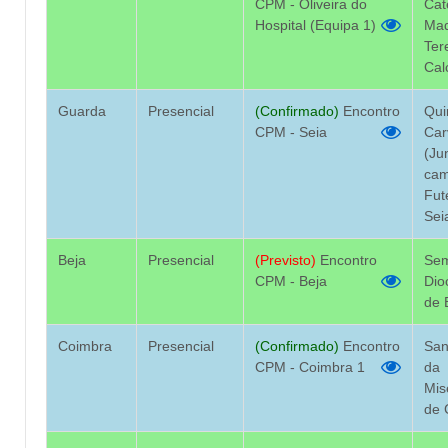
CPM - Oliveira do
Cat
Hospital (Equipa 1)
Ma
Ter
Cal
Guarda
Presencial
(Confirmado)
Encontro
Qui
CPM - Seia
Car
(Ju
cam
Fut
Sei
Beja
Presencial
(Previsto)
Encontro
Sem
CPM - Beja
Dio
de 
Coimbra
Presencial
(Confirmado)
Encontro
San
CPM - Coimbra 1
da
Mis
de 