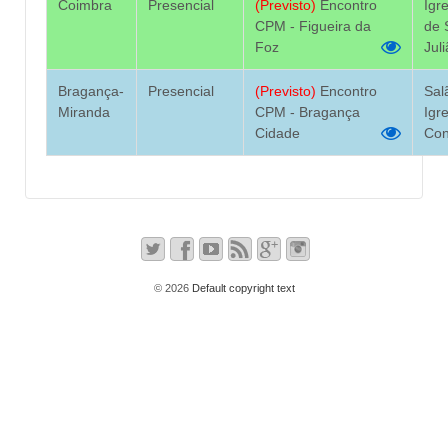
Coimbra
Presencial
(Previsto)
Encontro
Igr
CPM - Figueira da
de 
Foz
Jul
Bragança-
Presencial
(Previsto)
Encontro
Sal
Miranda
CPM - Bragança
Igr
Cidade
Con
© 2026
Default copyright text