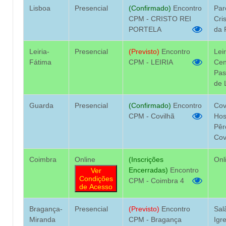
Lisboa
Presencial
(Confirmado)
Encontro
Par
CPM - CRISTO REI
Cri
PORTELA
da 
Leiria-
Presencial
(Previsto)
Encontro
Leir
Fátima
CPM - LEIRIA
Cen
Pas
de 
Guarda
Presencial
(Confirmado)
Encontro
Cov
CPM - Covilhã
Hos
Pêr
Cov
Coimbra
Online
(Inscrições
Onl
Encerradas)
Encontro
Ver
Condições
CPM - Coimbra 4
de Acesso
Bragança-
Presencial
(Previsto)
Encontro
Sal
Miranda
CPM - Bragança
Igr