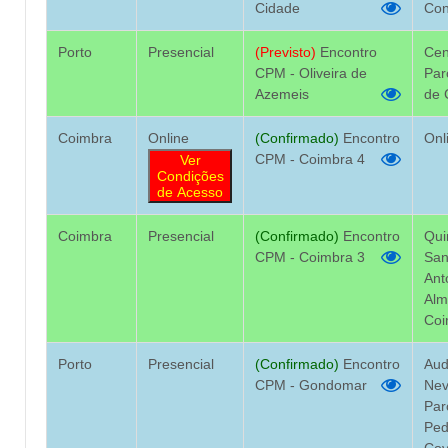
Cidade
Con
Porto
Presencial
(Previsto)
Encontro
Cen
CPM - Oliveira de
Par
Azemeis
de 
Coimbra
Online
(Confirmado)
Encontro
Onl
CPM - Coimbra 4
Ver
Condições
de Acesso
Coimbra
Presencial
(Confirmado)
Encontro
Qui
CPM - Coimbra 3
San
Ant
Alm
Coi
Porto
Presencial
(Confirmado)
Encontro
Aud
CPM - Gondomar
Nev
Par
Ped
Co