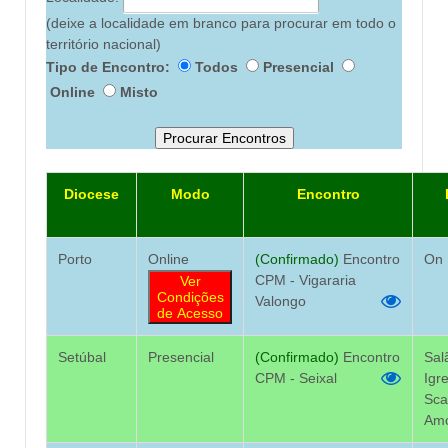
(deixe a localidade em branco para procurar em todo o
território nacional)
Tipo de Encontro:
Todos
Presencial
Online
Misto
Procurar Encontros
Diocese
Modo
Encontro
Porto
Online
(Confirmado)
Encontro
On 
CPM - Vigararia
Ver
Condições
Valongo
de Acesso
Setúbal
Presencial
(Confirmado)
Encontro
Sal
CPM - Seixal
Igr
Scal
Am