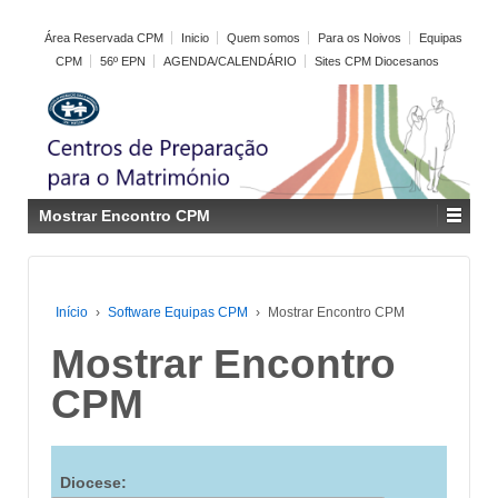
Área Reservada CPM
Inicio
Quem somos
Para os Noivos
Equipas
CPM
56º EPN
AGENDA/CALENDÁRIO
Sites CPM Diocesanos
Mostrar Encontro CPM
Início
›
Software Equipas CPM
›
Mostrar Encontro CPM
Mostrar Encontro
CPM
Diocese: