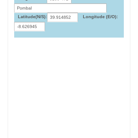
Latitude(N/S):
Longitude (E/O):