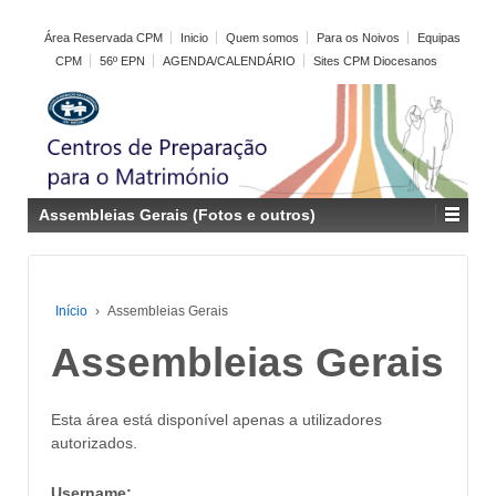
Área Reservada CPM
Inicio
Quem somos
Para os Noivos
Equipas
CPM
56º EPN
AGENDA/CALENDÁRIO
Sites CPM Diocesanos
Assembleias Gerais (Fotos e outros)
Início
›
Assembleias Gerais
Assembleias Gerais
Esta área está disponível apenas a utilizadores
autorizados.
Username: