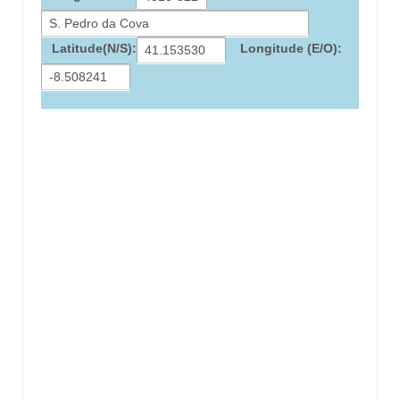
Latitude(N/S):
Longitude (E/O):