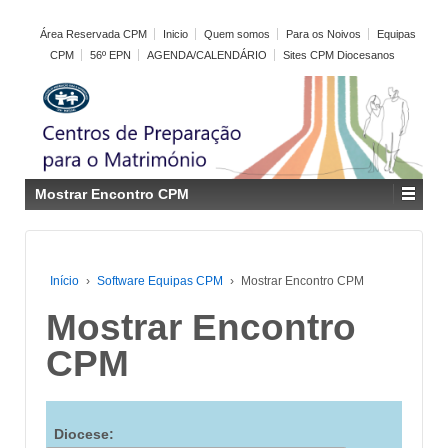
Área Reservada CPM
Inicio
Quem somos
Para os Noivos
Equipas
CPM
56º EPN
AGENDA/CALENDÁRIO
Sites CPM Diocesanos
Mostrar Encontro CPM
Início
›
Software Equipas CPM
›
Mostrar Encontro CPM
Mostrar Encontro
CPM
Diocese: