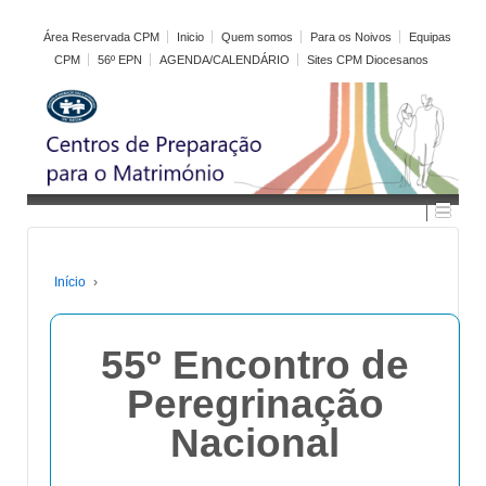
Área Reservada CPM
Inicio
Quem somos
Para os Noivos
Equipas
CPM
56º EPN
AGENDA/CALENDÁRIO
Sites CPM Diocesanos
Início
›
55º Encontro de
Peregrinação
Nacional