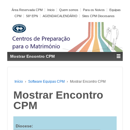
Área Reservada CPM
Inicio
Quem somos
Para os Noivos
Equipas
CPM
56º EPN
AGENDA/CALENDÁRIO
Sites CPM Diocesanos
Mostrar Encontro CPM
Início
›
Software Equipas CPM
›
Mostrar Encontro CPM
Mostrar Encontro
CPM
Diocese: