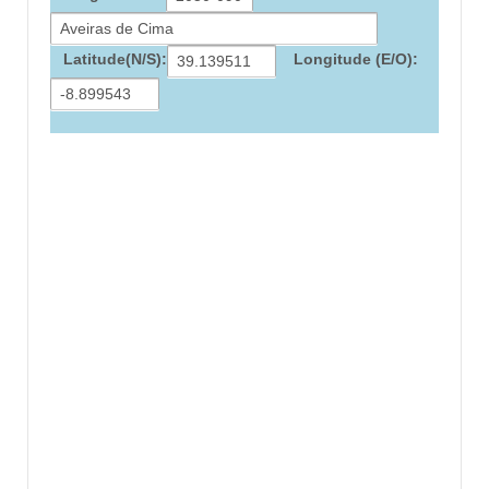
Latitude(N/S):
Longitude (E/O):