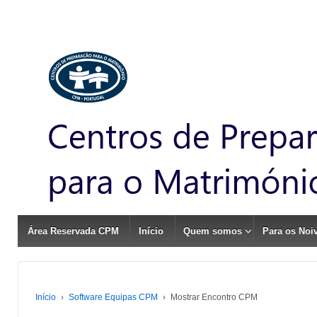
Área Reservada CPM
Início
Quem somos
Para os Noi
Início
›
Software Equipas CPM
›
Mostrar Encontro CPM