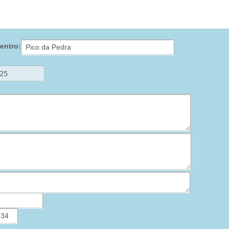
M
entro: