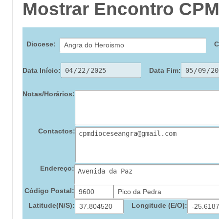
Mostrar Encontro CP
Diocese:
C
Data Início:
Data Fim:
Notas/Horários:
Contactos:
Endereço:
Código Postal:
Latitude(N/S):
Longitude (E/O):