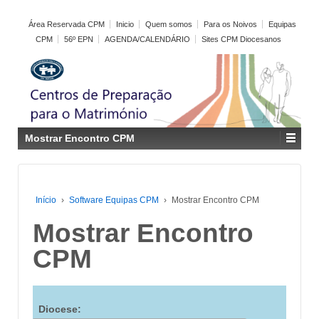
Área Reservada CPM
Inicio
Quem somos
Para os Noivos
Equipas
CPM
56º EPN
AGENDA/CALENDÁRIO
Sites CPM Diocesanos
Mostrar Encontro CPM
Início
›
Software Equipas CPM
›
Mostrar Encontro CPM
Mostrar Encontro
CPM
Diocese: