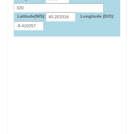
Latitude(N/S):
Longitude (E/O):