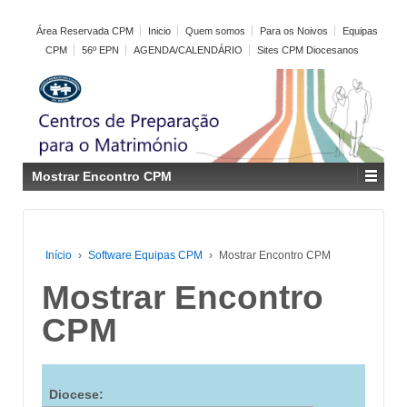
Área Reservada CPM
Inicio
Quem somos
Para os Noivos
Equipas
CPM
56º EPN
AGENDA/CALENDÁRIO
Sites CPM Diocesanos
Mostrar Encontro CPM
Início
›
Software Equipas CPM
›
Mostrar Encontro CPM
Mostrar Encontro
CPM
Diocese: