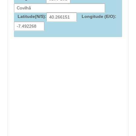
Latitude(N/S):
Longitude (E/O):