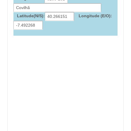
Latitude(N/S):
Longitude (E/O):