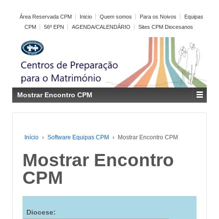
Área Reservada CPM
Inicio
Quem somos
Para os Noivos
Equipas
CPM
56º EPN
AGENDA/CALENDÁRIO
Sites CPM Diocesanos
Mostrar Encontro CPM
Início
›
Software Equipas CPM
›
Mostrar Encontro CPM
Mostrar Encontro
CPM
Diocese: