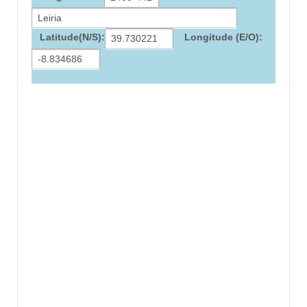
Latitude(N/S):
Longitude (E/O):