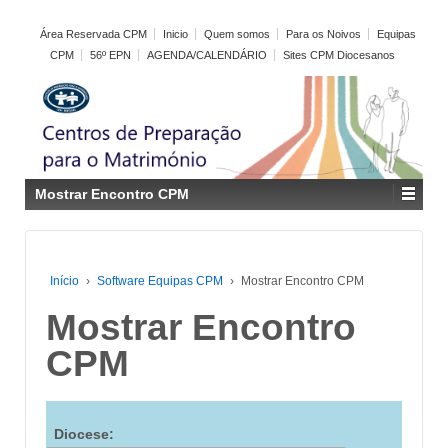
Área Reservada CPM
Inicio
Quem somos
Para os Noivos
Equipas
CPM
56º EPN
AGENDA/CALENDÁRIO
Sites CPM Diocesanos
Mostrar Encontro CPM
Início
›
Software Equipas CPM
›
Mostrar Encontro CPM
Mostrar Encontro
CPM
Diocese: