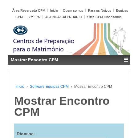
Área Reservada CPM
Inicio
Quem somos
Para os Noivos
Equipas
CPM
56º EPN
AGENDA/CALENDÁRIO
Sites CPM Diocesanos
Mostrar Encontro CPM
Início
›
Software Equipas CPM
›
Mostrar Encontro CPM
Mostrar Encontro
CPM
Diocese: