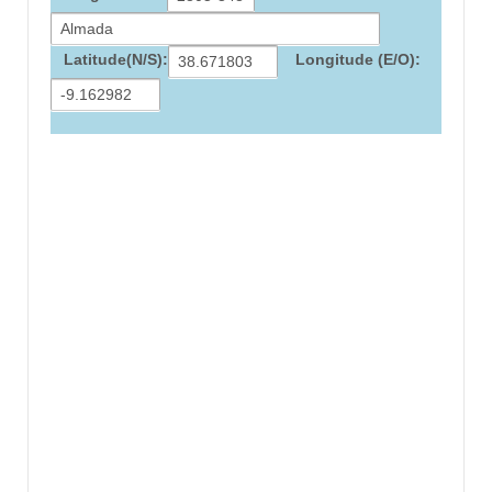
Latitude(N/S):
Longitude (E/O):