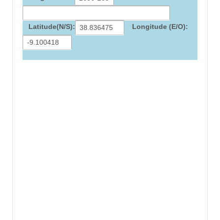
Latitude(N/S):
Longitude (E/O):