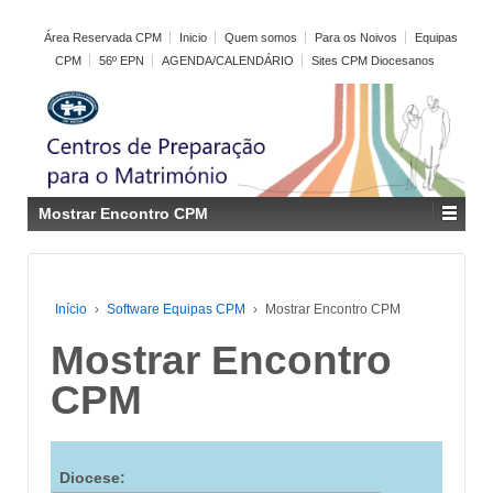
Área Reservada CPM
Inicio
Quem somos
Para os Noivos
Equipas
CPM
56º EPN
AGENDA/CALENDÁRIO
Sites CPM Diocesanos
Mostrar Encontro CPM
Início
›
Software Equipas CPM
›
Mostrar Encontro CPM
Mostrar Encontro
CPM
Diocese: