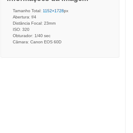
Tamanho Total:
1152×1728
px
Abertura: f/4
Distância Focal: 23mm
ISO: 320
Obturador: 1/40 sec
Câmara: Canon EOS 60D