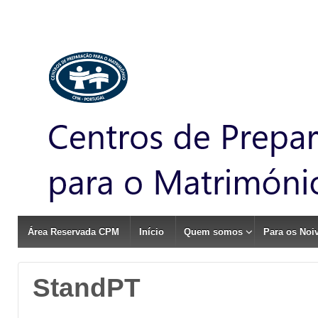
Área Reservada CPM
Início
Quem somos
Para os Noi
StandPT