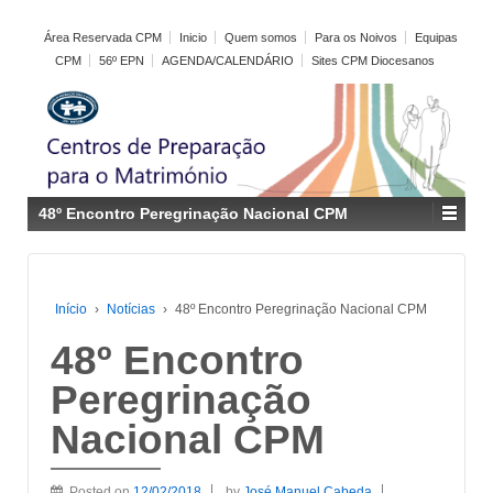
Área Reservada CPM
Inicio
Quem somos
Para os Noivos
Equipas
CPM
56º EPN
AGENDA/CALENDÁRIO
Sites CPM Diocesanos
48º Encontro Peregrinação Nacional CPM
Início
›
Notícias
›
48º Encontro Peregrinação Nacional CPM
48º Encontro
Peregrinação
Nacional CPM
Posted on
12/02/2018
by
José Manuel Cabeda