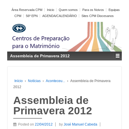
Área Reservada CPM
Inicio
Quem somos
Para os Noivos
Equipas
CPM
56º EPN
AGENDA/CALENDÁRIO
Sites CPM Diocesanos
Assembleia de Primavera 2012
Início
›
Notícias
›
Aconteceu...
›
Assembleia de Primavera
2012
Assembleia de
Primavera 2012
Posted on
22/04/2012
by
José Manuel Cabeda