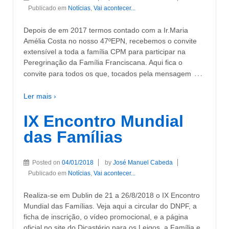
Publicado em
Notícias
,
Vai acontecer...
Depois de em 2017 termos contado com a Ir.Maria
Amélia Costa no nosso 47ºEPN, recebemos o convite
extensível a toda a família CPM para participar na
Peregrinação da Família Franciscana. Aqui fica o
…
convite para todos os que, tocados pela mensagem
Ler mais ›
IX Encontro Mundial
das Famílias
Posted on
04/01/2018
by
José Manuel Cabeda
Publicado em
Notícias
,
Vai acontecer...
Realiza-se em Dublin de 21 a 26/8/2018 o IX Encontro
Mundial das Famílias. Veja aqui a circular do DNPF, a
ficha de inscrição, o vídeo promocional, e a página
oficial no site do Dicastério para os Leigos, a Família e