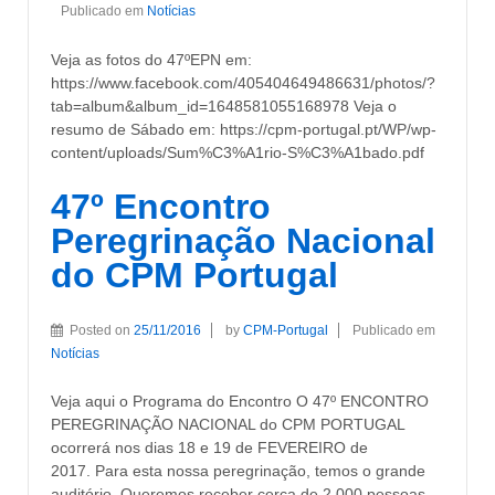
Publicado em
Notícias
Veja as fotos do 47ºEPN em:
https://www.facebook.com/405404649486631/photos/?
tab=album&album_id=1648581055168978 Veja o
resumo de Sábado em: https://cpm-portugal.pt/WP/wp-
content/uploads/Sum%C3%A1rio-S%C3%A1bado.pdf
47º Encontro
Peregrinação Nacional
do CPM Portugal
Posted on
25/11/2016
by
CPM-Portugal
Publicado em
Notícias
Veja aqui o Programa do Encontro O 47º ENCONTRO
PEREGRINAÇÃO NACIONAL do CPM PORTUGAL
ocorrerá nos dias 18 e 19 de FEVEREIRO de
2017. Para esta nossa peregrinação, temos o grande
auditório. Queremos receber cerca de 2.000 pessoas.