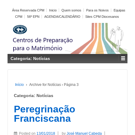
Área Reservada CPM
Inicio
Quem somos
Para os Noivos
Equipas
CPM
56º EPN
AGENDA/CALENDÁRIO
Sites CPM Diocesanos
Categoria:
Notícias
Início
›
Archive for Notícias
›
Página 3
Categoria:
Notícias
Peregrinação
Franciscana
Posted on
13/01/2018
by
José Manuel Cabeda