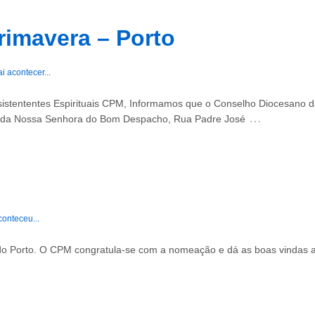
imavera – Porto
ai acontecer...
stententes Espirituais CPM, Informamos que o Conselho Diocesano da 
…
io da Nossa Senhora do Bom Despacho, Rua Padre José
conteceu...
o Porto. O CPM congratula-se com a nomeação e dá as boas vindas a