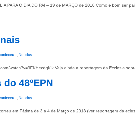
 O DIA DO PAI – 19 de MARÇO de 2018 Como é bom ser pai e como é
rnais
conteceu...
,
Notícias
e.com/watch?v=3FKHecdgKik Veja ainda a reportagem da Ecclesia sobre
s do 48ºEPN
conteceu...
,
Notícias
orreu em Fátima de 3 a 4 de Março de 2018 (ver reportagem da eclesi