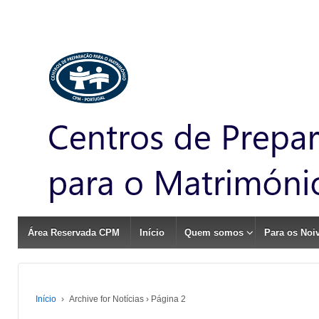
Área Reservada CPM
Início
Quem somos
Para os Noi
Início
›
Archive for Notícias
›
Página 2