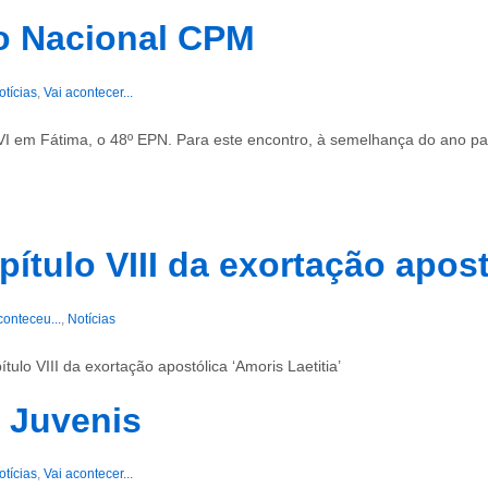
o Nacional CPM
otícias
,
Vai acontecer...
VI em Fátima, o 48º EPN. Para este encontro, à semelhança do ano pa
ítulo VIII da exortação apost
conteceu...
,
Notícias
ulo VIII da exortação apostólica ‘Amoris Laetitia’
 Juvenis
otícias
,
Vai acontecer...