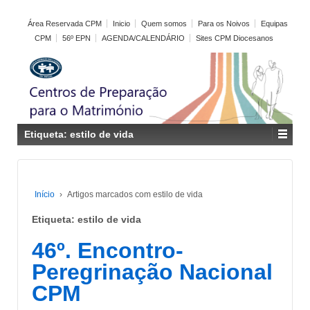
Área Reservada CPM
Inicio
Quem somos
Para os Noivos
Equipas
CPM
56º EPN
AGENDA/CALENDÁRIO
Sites CPM Diocesanos
Etiqueta:
estilo de vida
Início
›
Artigos marcados com estilo de vida
Etiqueta:
estilo de vida
46º. Encontro-
Peregrinação Nacional
CPM