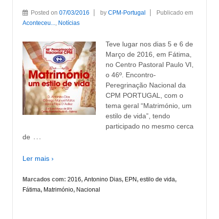
Posted on
07/03/2016
by
CPM-Portugal
Publicado em
Aconteceu...
,
Notícias
Teve lugar nos dias 5 e 6 de
Março de 2016, em Fátima,
no Centro Pastoral Paulo VI,
o 46º. Encontro-
Peregrinação Nacional da
CPM PORTUGAL, com o
tema geral “Matrimónio, um
estilo de vida”, tendo
participado no mesmo cerca
…
de
Ler mais ›
Marcados com:
2016
,
Antonino Dias
,
EPN
,
estilo de vida
,
Fátima
,
Matrimónio
,
Nacional