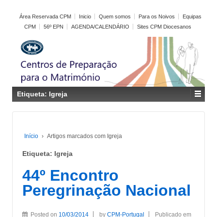
Área Reservada CPM
Inicio
Quem somos
Para os Noivos
Equipas
CPM
56º EPN
AGENDA/CALENDÁRIO
Sites CPM Diocesanos
Etiqueta:
Igreja
Início
›
Artigos marcados com Igreja
Etiqueta:
Igreja
44º Encontro
Peregrinação Nacional
Posted on
10/03/2014
by
CPM-Portugal
Publicado em