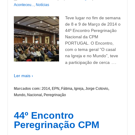
Aconteceu...
,
Notícias
Teve lugar no fim de semana
de 8 e 9 de Março de 2014 o
44º Encontro Peregrinação
Nacional da CPM
PORTUGAL. O Encontro,
com o tema geral “O casal
na Igreja e no Mundo”, teve
…
a participação de cerca
Ler mais ›
Marcados com:
2014
,
EPN
,
Fátima
,
Igreja
,
Jorge Cotovio
,
Mundo
,
Nacional
,
Peregrinação
44º Encontro
Peregrinação CPM