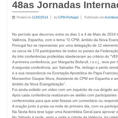
48as Jornadas Interna
Posted on
21/05/2014
by
CPM-Portugal
Publicado em
Aconteceu
No período que decorreu entre os dias 1 e 4 de Maio de 2014 t
Valência, Espanha, com o tema “O CPM, âmbito da Nova Evang
Portugal fez-se representar por uma delegação de 12 elemento
os cerca de 170 participantes de todos os países da Federação
As três conferências proferidas obedeceram ao critério do “VE
A primeira conferência, por Margarita Bofarull, r.s.c.j., teve p
A segunda conferência, por Salvador Pie, teólogo e perito sin
e a sua ressonância na Exortação Apostólica do Papa Francisco
Monsenhor Gaspar Mora, Assistente do CPM em Espanha e antigo 
âmbito da Nova Evangelização”.
Foi ainda exibido um vídeo com um inquérito de rua dirigido ao
Após cada conferência realizaram-se ateliês com participantes
conferencista para que este fizesse um comentário ou respon
A oração junto à praia na noite do primeiro dia, com os partici
Na Sexta-feira teve lugar uma Assembleia Geral para aprovar 
No Sábado à tarde, após a visita à cidade de Valência, foi cele