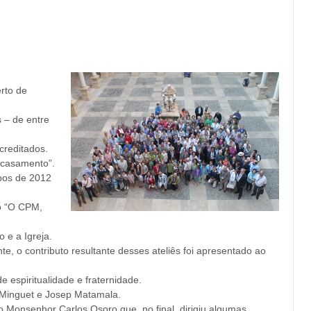
rto de
 – de entre
creditados.
o casamento”.
spos de 2012
lo “O CPM,
 e a Igreja.
, o contributo resultante desses ateliês foi apresentado ao
e espiritualidade e fraternidade.
a Minguet e Josep Matamala.
no Monsenhor Carlos Osoro que, no final, dirigiu algumas