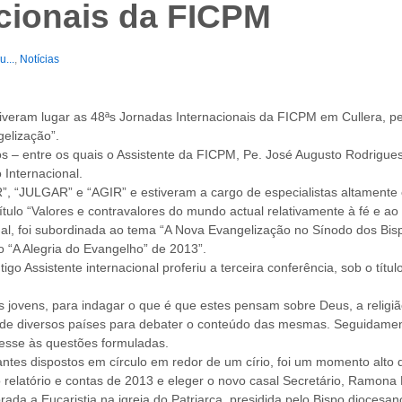
cionais da FICPM
...
,
Notícias
iveram lugar as 48ªs Jornadas Internacionais da FICPM em Cullera, pe
elização”.
s – entre os quais o Assistente da FICPM, Pe. José Augusto Rodrigues
 Internacional.
R”, “JULGAR” e “AGIR” e estiveram a cargo de especialistas altamente 
or título “Valores e contravalores do mundo actual relativamente à fé e a
odal, foi subordinada ao tema “A Nova Evangelização no Sínodo dos Bi
 “A Alegria do Evangelho” de 2013”.
Assistente internacional proferiu a terceira conferência, sob o títu
s jovens, para indagar o que é que estes pensam sobre Deus, a religião
 de diversos países para debater o conteúdo das mesmas. Seguidamente
desse às questões formuladas.
pantes dispostos em círculo em redor de um círio, foi um momento alto d
o relatório e contas de 2013 e eleger o novo casal Secretário, Ramon
brada a Eucaristia na igreja do Patriarca, presidida pelo Bispo diocesa