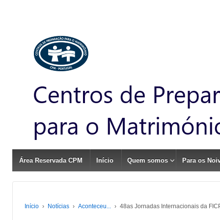
Área Reservada CPM
Início
Quem somos
Para os Noi
Início
›
Notícias
›
Aconteceu...
›
48as Jornadas Internacionais da FI