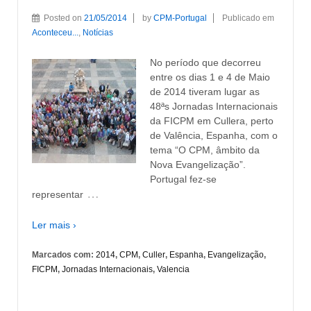
Posted on
21/05/2014
by
CPM-Portugal
Publicado em
Aconteceu...
,
Notícias
No período que decorreu
entre os dias 1 e 4 de Maio
de 2014 tiveram lugar as
48ªs Jornadas Internacionais
da FICPM em Cullera, perto
de Valência, Espanha, com o
tema “O CPM, âmbito da
Nova Evangelização”.
Portugal fez-se
…
representar
Ler mais ›
Marcados com:
2014
,
CPM
,
Culler
,
Espanha
,
Evangelização
,
FICPM
,
Jornadas Internacionais
,
Valencia