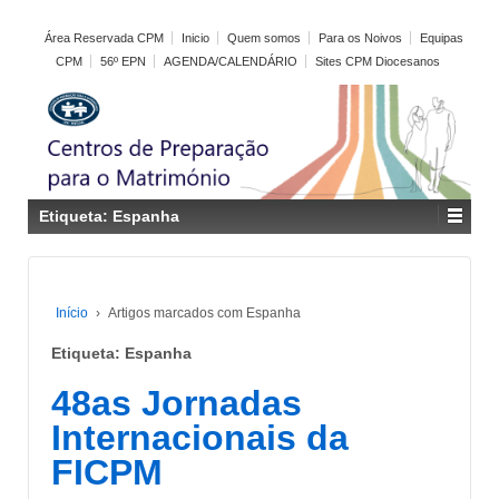
Área Reservada CPM
Inicio
Quem somos
Para os Noivos
Equipas
CPM
56º EPN
AGENDA/CALENDÁRIO
Sites CPM Diocesanos
Etiqueta:
Espanha
Início
›
Artigos marcados com Espanha
Etiqueta:
Espanha
48as Jornadas
Internacionais da
FICPM