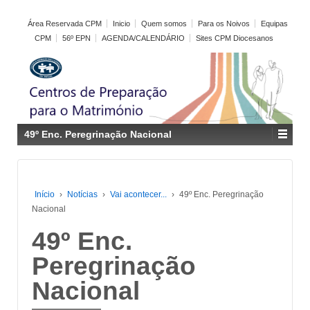
Área Reservada CPM
Inicio
Quem somos
Para os Noivos
Equipas
CPM
56º EPN
AGENDA/CALENDÁRIO
Sites CPM Diocesanos
49º Enc. Peregrinação Nacional
Início
›
Notícias
›
Vai acontecer...
›
49º Enc. Peregrinação
Nacional
49º Enc.
Peregrinação
Nacional