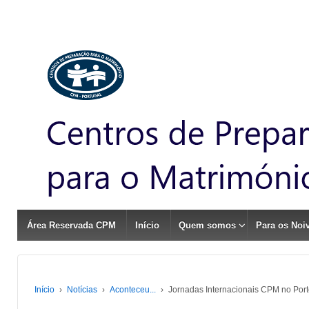
Área Reservada CPM
Início
Quem somos
Para os Noi
Início
›
Notícias
›
Aconteceu...
›
Jornadas Internacionais CPM no Por