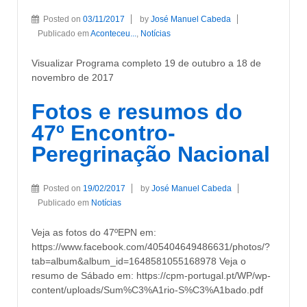
Posted on
03/11/2017
by
José Manuel Cabeda
Publicado em
Aconteceu...
,
Notícias
Visualizar Programa completo 19 de outubro a 18 de
novembro de 2017
Fotos e resumos do
47º Encontro-
Peregrinação Nacional
Posted on
19/02/2017
by
José Manuel Cabeda
Publicado em
Notícias
Veja as fotos do 47ºEPN em:
https://www.facebook.com/405404649486631/photos/?
tab=album&album_id=1648581055168978 Veja o
resumo de Sábado em: https://cpm-portugal.pt/WP/wp-
content/uploads/Sum%C3%A1rio-S%C3%A1bado.pdf