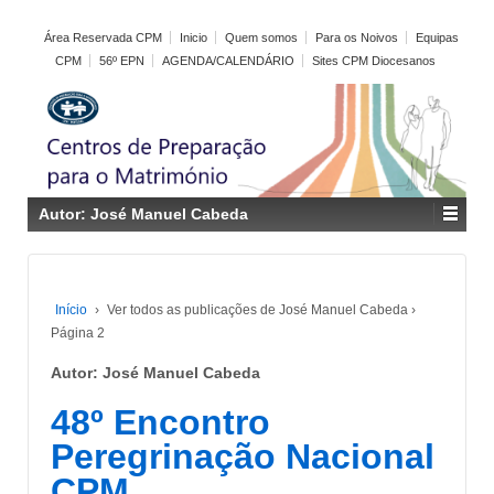
Área Reservada CPM
Inicio
Quem somos
Para os Noivos
Equipas
CPM
56º EPN
AGENDA/CALENDÁRIO
Sites CPM Diocesanos
Autor:
José Manuel Cabeda
Início
›
Ver todos as publicações de José Manuel Cabeda
›
Página 2
Autor:
José Manuel Cabeda
48º Encontro
Peregrinação Nacional
CPM